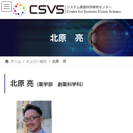
コ
ナ
ン
ビ
テ
ゲ
ン
ー
ツ
シ
へ
ョ
北原 亮
ス
ン
キ
に
ッ
移
プ
動
ホーム
メンバー紹介
北原 亮
北原 亮
（薬学部 創薬科学科）