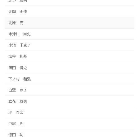
北野 勝則
北岡 明佳
北原 亮
木津川 尚史
小池 千恵子
塩谷 和基
篠田 博之
下ノ村 和弘
白壁 恭子
立花 政夫
坪 泰宏
中尾 周
徳田 功