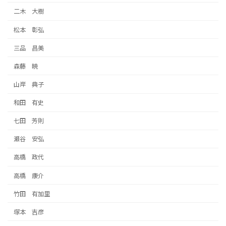
二木 大樹
松本 彰弘
三品 昌美
森藤 暁
山岸 典子
和田 有史
七田 芳則
瀬谷 安弘
高橋 政代
高橋 康介
竹田 有加里
塚本 吉彦