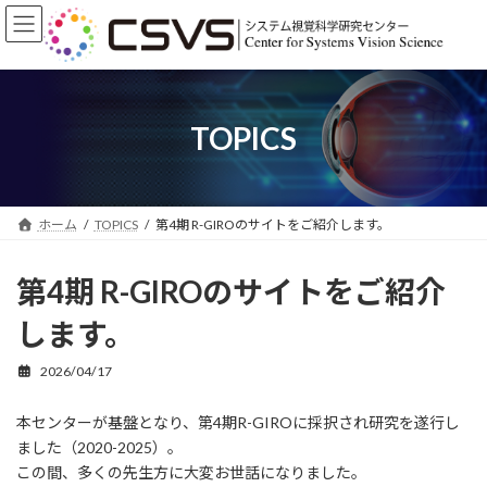
コ
ナ
ン
ビ
テ
ゲ
ン
ー
ツ
シ
へ
ョ
TOPICS
ス
ン
キ
に
ッ
移
プ
動
ホーム
TOPICS
第4期 R-GIROのサイトをご紹介します。
第4期 R-GIROのサイトをご紹介
します。
2026/04/17
本センターが基盤となり、第4期R-GIROに採択され研究を遂行し
ました（2020-2025）。
この間、多くの先生方に大変お世話になりました。