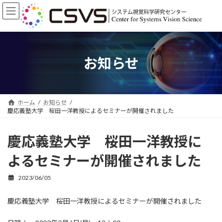
コ
ナ
ン
ビ
テ
ゲ
ン
ー
ツ
シ
へ
ョ
お知らせ
ス
ン
キ
に
ッ
移
プ
動
ホーム
お知らせ
慶応義塾大学 桜田一洋教授によるセミナーが開催されました
慶応義塾大学 桜田一洋教授に
よるセミナーが開催されました
2023/06/05
慶応義塾大学 桜田一洋教授によるセミナーが開催されました