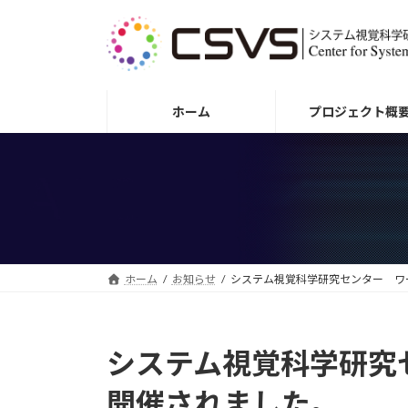
コ
ナ
ン
ビ
テ
ゲ
ン
ー
ツ
シ
ホーム
プロジェクト概
へ
ョ
ス
ン
キ
に
ッ
移
プ
動
ホーム
お知らせ
システム視覚科学研究センター ワ
システム視覚科学研究
開催されました。