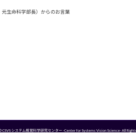
バイザー・元生命科学部長）からのお言葉
 © CSVS システム視覚科学研究センター -Center for Systems Vision Science- All Rights