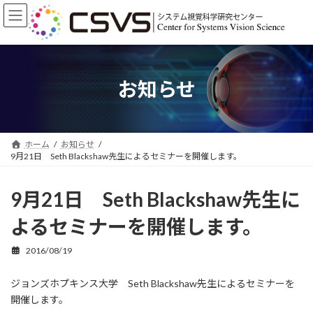
コ
ナ
ン
ビ
テ
ゲ
ン
ー
ツ
シ
へ
ョ
お知らせ
ス
ン
キ
に
ッ
移
プ
動
ホーム
お知らせ
9月21日 Seth Blackshaw先生によるセミナーを開催します。
9月21日 Seth Blackshaw先生に
よるセミナーを開催します。
2016/08/19
ジョンズホプキンス大学 Seth Blackshaw先生によるセミナーを
開催します。