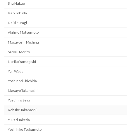
Shu Nakao
Isao Tokuda
Daiki Futagi
Akihiro Matsumoto
Masayoshi Mishina
Satoru Morito
Noriko Yamagishi
Yuji Wada
Yoshinori Shichida
Masayo Takahashi
Yasuhiro Seya
Kohske Takahashi
Yukari Takeda
Yoshihiko Tsukamoto