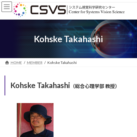
Skip
Skip
to
to
the
the
content
Navigation
Kohske Takahashi
HOME
MEMBER
Kohske Takahashi
Kohske Takahashi
（総合心理学部 教授）