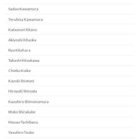
Sadao Kawamura
Teruhisa Kawamura
Katsunori Kitano
Akiyoshi Kitaoka
Ryo Kitahara
Takashi Kitsukawa
Chieko Koike
Kazuki Shiotani
Hiroyuki Shinoda
Kazuhiro Shimonomura
Ktoko Shirakabe
Masao Tachibana
Yasuhiro Tsubo